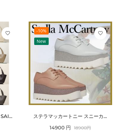
-10%
-10
New
Ne
ワンポイントチャーム付き SAINT LAURENT サンローラン コピー バッグ シンプルラグ...
ステラマッカートニー スニーカー 偽物エリスグリッタープラットフォーム810038KP02717...
14900
円
18900
円