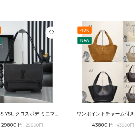
-10%
New
2026SS YSL クロスボデ ミニマルフラップショルダー SAINT LAURENT サンロ...
29800
円
43800
円
29800
円
43800
円