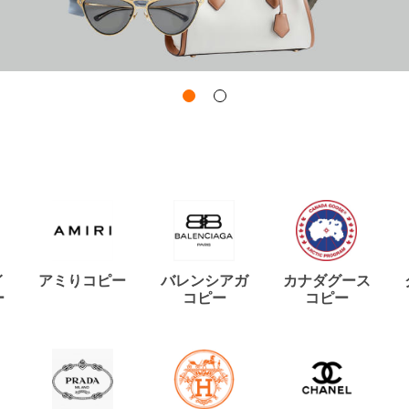
イ
アミりコピー
バレンシアガ
カナダグース
ー
コピー
コピー