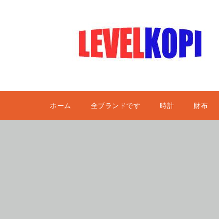
ホーム
全ブランドです
時計
財布