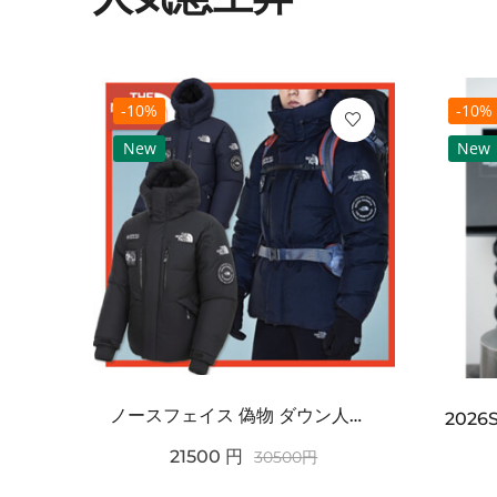
-10%
-10%
New
New
ノースフェイス 偽物 ダウン人気【THE NORTH FACE】M'S 7 SUMMIT HIM...
2021SS新作 シュプリーム コピー Tシャツ パリ限定ボックスロゴTEE
21500
円
30500
円