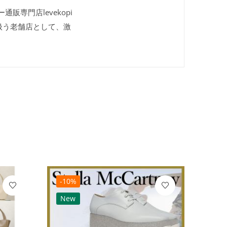
通販専門店levekopi
扱う老舗店として、激
-10%
-10
New
Ne