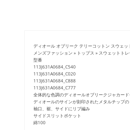
ディオール オブリーク テリーコットン スウェット フーデ
メンズファッション » トップス » スウェットト
型番
113J631A0684_C540
113J631A0684_C020
113J631A0684_C888
113J631A0684_C777
全体的な色調のディオールオブリークジャカード
ディオールのサインが刻印されたメタルチップの
袖口、裾、サイドにリブ編み
サイドスリットポケット
綿100