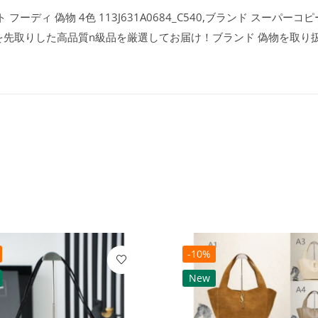
ディ 偽物 4色 113J631A0684_C540,ブランド スーパーコピー
を先取りした高品質n級品を厳選してお届け！ブランド 偽物を取り
-10%
New