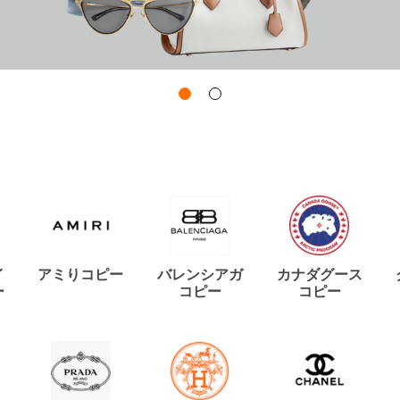
イ
アミりコピー
バレンシアガ
カナダグース
ー
コピー
コピー