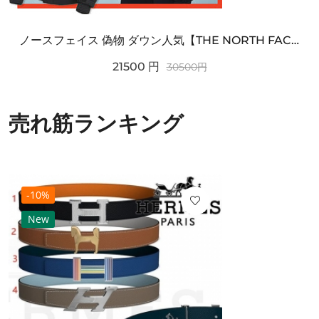
ノースフェイス 偽物 ダウン人気【THE NORTH FACE】M'S 7 SUMMIT HIM...
21500
円
30500
円
売れ筋ランキング
-10%
New