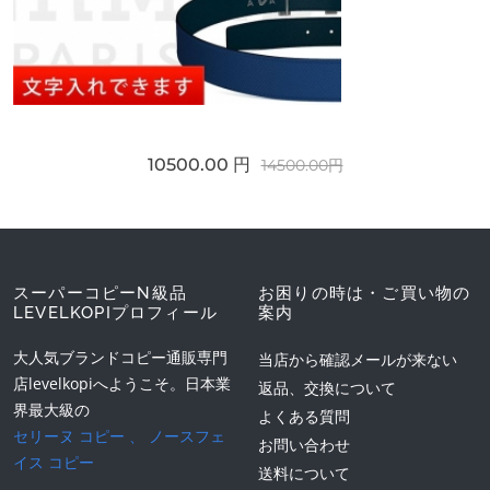
10500.00 円
14500.00円
スーパーコピーN級品
お困りの時は・ご買い物の
LEVELKOPIプロフィール
案内
大人気ブランドコピー通販専門
当店から確認メールが来ない
店levelkopiへようこそ。日本業
返品、交換について
界最大級の
よくある質問
セリーヌ コピー
、
ノースフェ
お問い合わせ
イス コピー
送料について