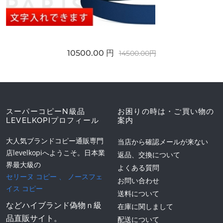
10500.00 円
14500.00円
スーパーコピーN級品
お困りの時は・ご買い物の
LEVELKOPIプロフィール
案内
大人気ブランドコピー通販専門
当店から確認メールが来ない
店levelkopiへようこそ。日本業
返品、交換について
界最大級の
よくある質問
セリーヌ コピー
、
ノースフェ
お問い合わせ
イス コピー
送料について
などハイブランド偽物ｎ級
在庫に関しまして
品直販サイト。
配送について