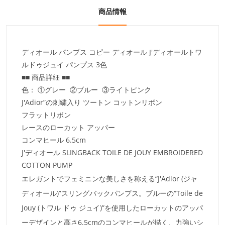
商品情報
ディオール パンプス コピー ディオール J'ディオールトワ
ルドゥジュイ パンプス 3色
■■ 商品詳細 ■■
色： ①グレー ②ブルー ③ライトピンク
J'Adior”の刺繍入り ツートン コットンリボン
フラットリボン
レースのローカット アッパー
コンマヒール 6.5cm
J'ディオール SLINGBACK TOILE DE JOUY EMBROIDERED
COTTON PUMP
エレガントでフェミニンな美しさを称える“J'Adior (ジャ
ディオール)”スリングバックパンプス。ブルーの“Toile de
Jouy (トワル ドゥ ジュイ)”を使用したローカットのアッパ
ーデザインと高さ6.5cmのコンマヒールが描く、力強いシ