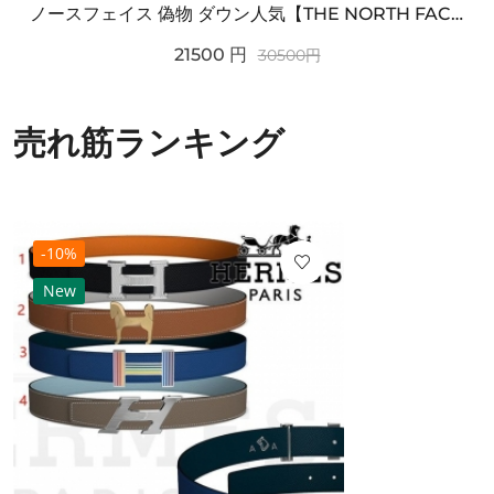
ノースフェイス 偽物 ダウン人気【THE NORTH FACE】M'S 7 SUMMIT HIM...
21500
円
30500
円
売れ筋ランキング
-10%
New