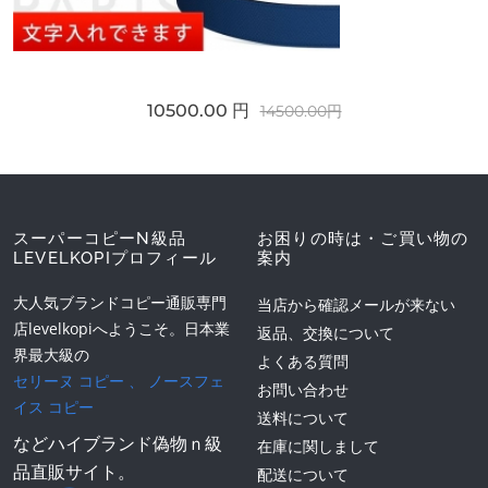
10500.00 円
14500.00円
スーパーコピーN級品
お困りの時は・ご買い物の
LEVELKOPIプロフィール
案内
大人気ブランドコピー通販専門
当店から確認メールが来ない
店levelkopiへようこそ。日本業
返品、交換について
界最大級の
よくある質問
セリーヌ コピー
、
ノースフェ
お問い合わせ
イス コピー
送料について
などハイブランド偽物ｎ級
在庫に関しまして
品直販サイト。
配送について