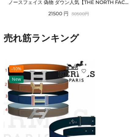
ノースフェイス 偽物 ダウン人気【THE NORTH FACE】M'S 7 SUMMIT HIM...
21500
円
30500
円
売れ筋ランキング
-10%
New