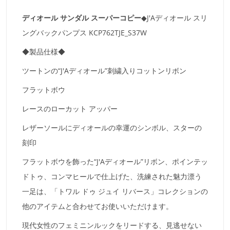
ディオール サンダル スーパーコピー
◆J'Aディオール スリ
ングバックパンプス KCP762TJE_S37W
◆製品仕様◆
ツートンの“J'Aディオール”刺繍入りコットンリボン
フラットボウ
レースのローカット アッパー
レザーソールにディオールの幸運のシンボル、スターの
刻印
フラットボウを飾った“J'Aディオール”リボン、ポインテッ
ドトゥ、コンマヒールで仕上げた、洗練された魅力漂う
一足は、「トワル ドゥ ジュイ リバース」コレクションの
他のアイテムと合わせてお使いいただけます。
現代女性のフェミニンルックをリードする、見逃せない