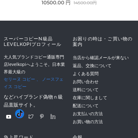
10500.00 円
14500.00円
スーパーコピーN級品
お困りの時は・ご買い物の
LEVELKOPIプロフィール
案内
大人気ブランドコピー通販専門
当店から確認メールが来ない
店levelkopiへようこそ。日本業
返品、交換について
界最大級の
よくある質問
セリーヌ コピー
、
ノースフェ
お問い合わせ
イス コピー
送料について
などハイブランド偽物ｎ級
在庫に関しまして
品直販サイト。
配送について
お支払いの方法
お買い物の方法
急上昇ワード
会報