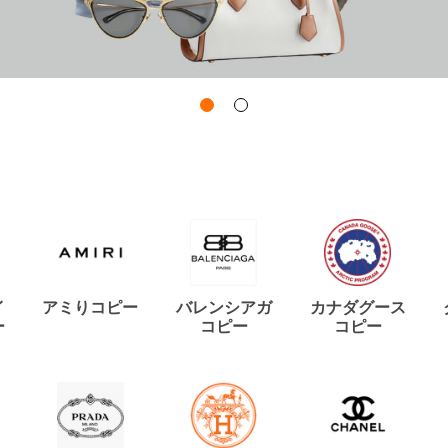
イ
アミりコピー
バレンシアガ
カナダグース
ー
コピー
コピー