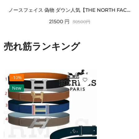
ノースフェイス 偽物 ダウン人気【THE NORTH FACE】M'S 7 SUMMIT HIM...
21500
円
30500
円
売れ筋ランキング
-10%
New