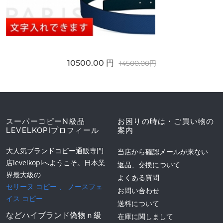
10500.00 円
14500.00円
スーパーコピーN級品
お困りの時は・ご買い物の
LEVELKOPIプロフィール
案内
大人気ブランドコピー通販専門
当店から確認メールが来ない
店levelkopiへようこそ。日本業
返品、交換について
界最大級の
よくある質問
セリーヌ コピー
、
ノースフェ
お問い合わせ
イス コピー
送料について
などハイブランド偽物ｎ級
在庫に関しまして