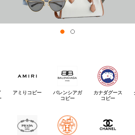
イ
アミりコピー
バレンシアガ
カナダグース
ー
コピー
コピー