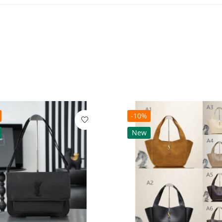
-10%
New