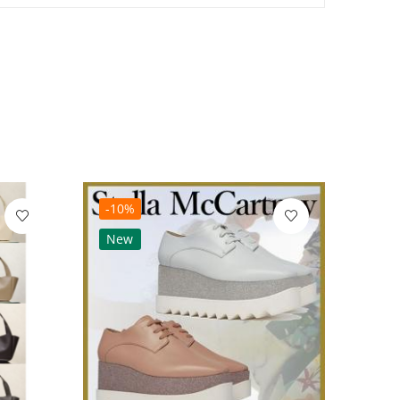
-10%
-10
New
Ne