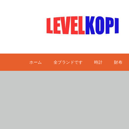
ホーム
全ブランドです
時計
財布