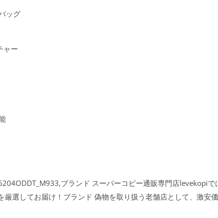
ドバッグ
ネチャー
能
04ODDT_M933,ブランド スーパーコピー通販専門店levekop
品を厳選してお届け！ブランド 偽物を取り扱う老舗店として、激安