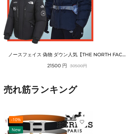
ノースフェイス 偽物 ダウン人気【THE NORTH FACE】M'S 7 SUMMIT HIM...
21500
円
30500
円
売れ筋ランキング
-10%
New