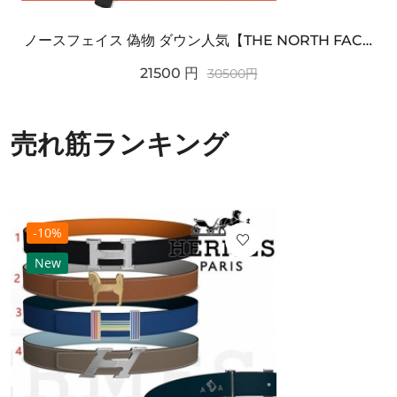
ノースフェイス 偽物 ダウン人気【THE NORTH FACE】M'S 7 SUMMIT HIM...
21500
円
30500
円
売れ筋ランキング
-10%
New