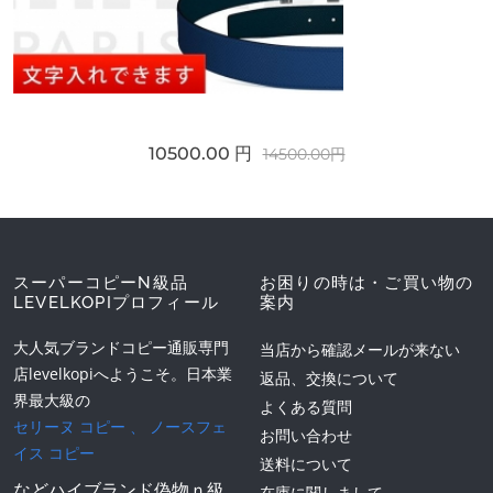
10500.00 円
14500.00円
スーパーコピーN級品
お困りの時は・ご買い物の
LEVELKOPIプロフィール
案内
大人気ブランドコピー通販専門
当店から確認メールが来ない
店levelkopiへようこそ。日本業
返品、交換について
界最大級の
よくある質問
セリーヌ コピー
、
ノースフェ
お問い合わせ
イス コピー
送料について
などハイブランド偽物ｎ級
在庫に関しまして