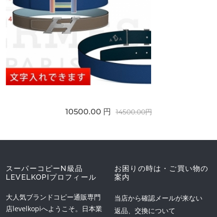
10500.00 円
14500.00円
スーパーコピーN級品
お困りの時は・ご買い物の
LEVELKOPIプロフィール
案内
大人気ブランドコピー通販専門
当店から確認メールが来ない
店levelkopiへようこそ。日本業
返品、交換について