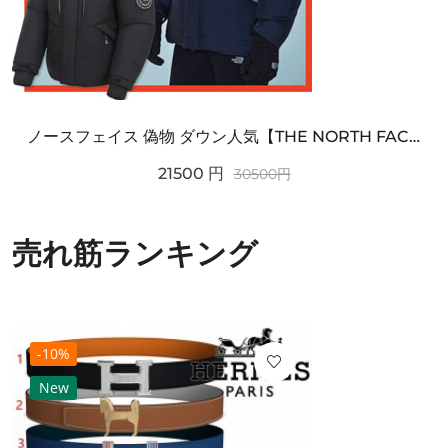
ノースフェイス 偽物 ダウン人気【THE NORTH FACE】M'S 7 SUMMIT HIM...
21500
円
30500
円
売れ筋ランキング
-10%
New