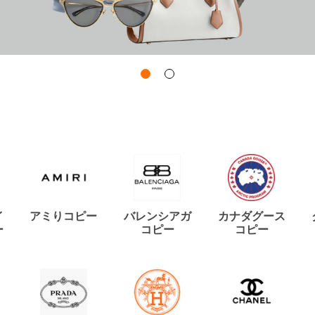
イ
アミりコピー
バレンシアガ
カナダグース
ー
コピー
コピー