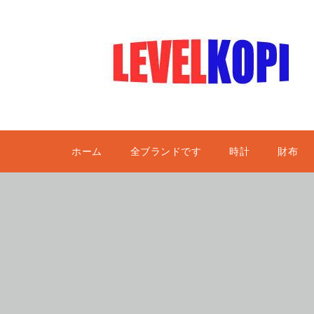
ホーム
全ブランドです
時計
財布