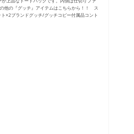
ーが上品なトートバッグです。内側は仕切りファ
の他の『グッチ』アイテムはこちらから！！ ス
ット×2ブランド
グッチ/グッチコピー付属品
コント