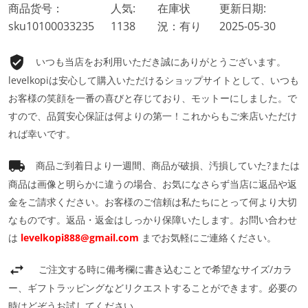
商品货号：
人気:
在庫状
更新日期:
sku10100033235
1138
況：有り
2025-05-30
いつも当店をお利用いただき誠にありがとうございます。
levelkopiは安心して購入いただけるショップサイトとして、いつも
お客様の笑顔を一番の喜びと存じており、モットーにしました。で
すので、品質安心保証は何よりの第一！これからもご来店いただけ
れば幸いです。
商品ご到着日より一週間、商品が破損、汚損していた?または
商品は画像と明らかに違うの場合、お気になさらず当店に返品や返
金をご請求ください。お客様のご信頼は私たちにとって何より大切
なものです。返品・返金はしっかり保障いたします。お問い合わせ
は
levelkopi888@gmail.com
までお気軽にご連絡ください。
ご注文する時に備考欄に書き込むことで希望なサイズ/カラ
ー、ギフトラッピングなどリクエストすることができます。必要の
時はどぞうお試してください。