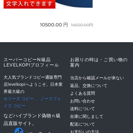
10500.00 円
14500.00円
スーパーコピーN級品
お困りの時は・ご買い物の
LEVELKOPIプロフィール
案内
大人気ブランドコピー通販専門
当店から確認メールが来ない
店levelkopiへようこそ。日本業
返品、交換について
界最大級の
よくある質問
セリーヌ コピー
、
ノースフェ
お問い合わせ
イス コピー
送料について
などハイブランド偽物ｎ級
在庫に関しまして
品直販サイト。
配送について
お支払いの方法