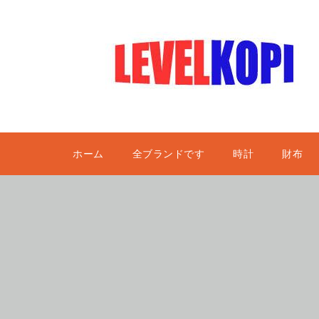
ホーム
全ブランドです
時計
財布