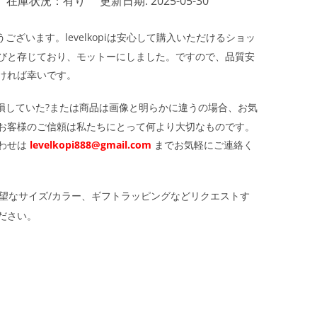
在庫状況：有り
更新日期: 2025-05-30
ざいます。levelkopiは安心して購入いただけるショッ
びと存じており、モットーにしました。ですので、品質安
ければ幸いです。
損していた?または商品は画像と明らかに違うの場合、お気
お客様のご信頼は私たちにとって何より大切なものです。
わせは
levelkopi888@gmail.com
までお気軽にご連絡く
望なサイズ/カラー、ギフトラッピングなどリクエストす
ださい。