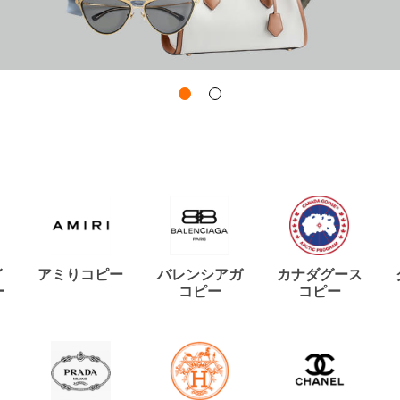
イ
アミりコピー
バレンシアガ
カナダグース
ー
コピー
コピー