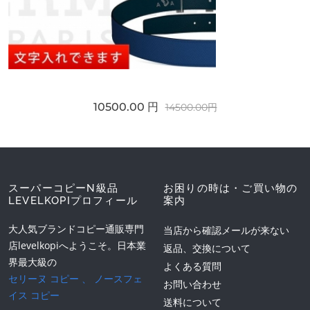
10500.00 円
14500.00円
スーパーコピーN級品
お困りの時は・ご買い物の
LEVELKOPIプロフィール
案内
大人気ブランドコピー通販専門
当店から確認メールが来ない
店levelkopiへようこそ。日本業
返品、交換について
界最大級の
よくある質問
セリーヌ コピー
、
ノースフェ
お問い合わせ
イス コピー
送料について