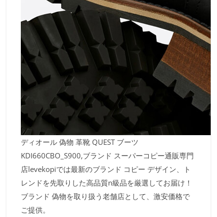
ディオール 偽物 革靴 QUEST ブーツ
KDI660CBO_S900,ブランド スーパーコピー通販専門
店levekopiでは最新のブランド コピー デザイン、ト
レンドを先取りした高品質n級品を厳選してお届け！
ブランド 偽物を取り扱う老舗店として、激安価格で
ご提供。