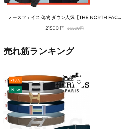
ノースフェイス 偽物 ダウン人気【THE NORTH FACE】M'S 7 SUMMIT HIM...
21500
円
30500
円
売れ筋ランキング
-10%
New