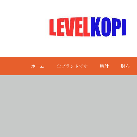
ホーム
全ブランドです
時計
財布