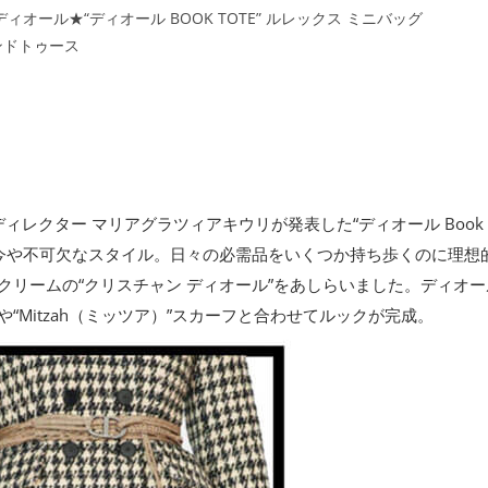
ィオール★“ディオール BOOK TOTE” ルレックス ミニバッグ
ンドトゥース
レクター マリアグラツィアキウリが発表した“ディオール Book T
で今や不可欠なスタイル。日々の必需品をいくつか持ち歩くのに理想
クリームの“クリスチャン ディオール”をあしらいました。ディオ
Mitzah（ミッツア）”スカーフと合わせてルックが完成。