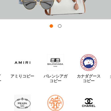
イ
アミりコピー
バレンシアガ
カナダグース
ー
コピー
コピー