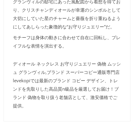
グランヴィルの邸宅にあった風配図から着想を得てお
り、クリスチャンディオールが幸運のシンボルとして
大切にしていた星のチャームと薔薇を折り重ねるよう
にしてあしらった象徴的な“お守りジュエリー”だ。
モチーフは身体の動きに合わせて自在に回転し、プレ
イフルな表情を演出する。
ディオール ネックレス お守りジュエリー 偽物 ムッシ
ュ グランヴィル,ブランド スーパーコピー通販専門店
levekopiでは最新のブランド コピー デザイン、トレ
ンドを先取りした高品質n級品を厳選してお届け！ブ
ランド 偽物を取り扱う老舗店として、激安価格でご
提供。