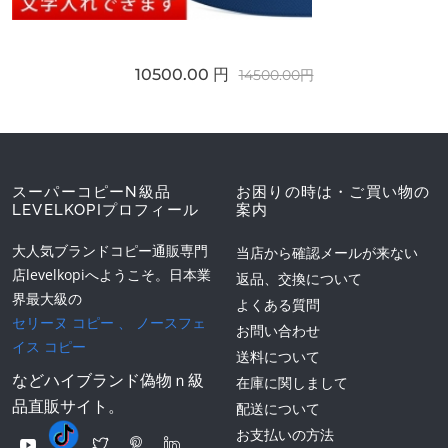
10500.00 円
14500.00円
スーパーコピーN級品
お困りの時は・ご買い物の
LEVELKOPIプロフィール
案内
大人気ブランドコピー通販専門
当店から確認メールが来ない
店levelkopiへようこそ。日本業
返品、交換について
界最大級の
よくある質問
セリーヌ コピー
、
ノースフェ
お問い合わせ
イス コピー
送料について
などハイブランド偽物ｎ級
在庫に関しまして
品直販サイト。
配送について
お支払いの方法