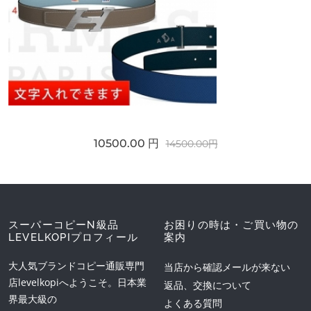
10500.00 円
14500.00円
スーパーコピーN級品
お困りの時は・ご買い物の
LEVELKOPIプロフィール
案内
大人気ブランドコピー通販専門
当店から確認メールが来ない
店levelkopiへようこそ。日本業
返品、交換について
界最大級の
よくある質問