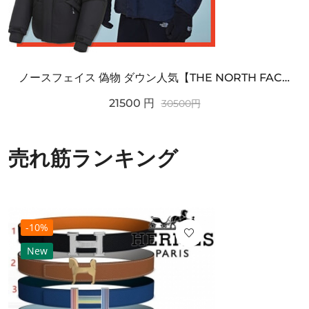
ノースフェイス 偽物 ダウン人気【THE NORTH FACE】M'S 7 SUMMIT HIM...
21500
円
30500
円
売れ筋ランキング
-10%
New