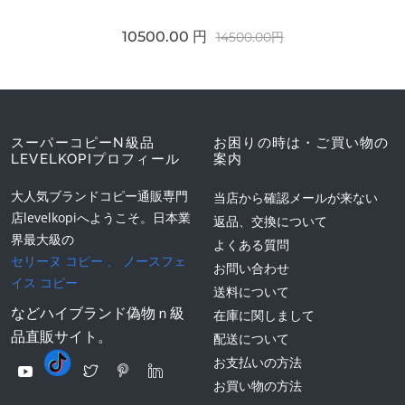
10500.00 円
14500.00円
スーパーコピーN級品
お困りの時は・ご買い物の
LEVELKOPIプロフィール
案内
大人気ブランドコピー通販専門
当店から確認メールが来ない
店levelkopiへようこそ。日本業
返品、交換について
界最大級の
よくある質問
セリーヌ コピー
、
ノースフェ
お問い合わせ
イス コピー
送料について
などハイブランド偽物ｎ級
在庫に関しまして
品直販サイト。
配送について
お支払いの方法
お買い物の方法