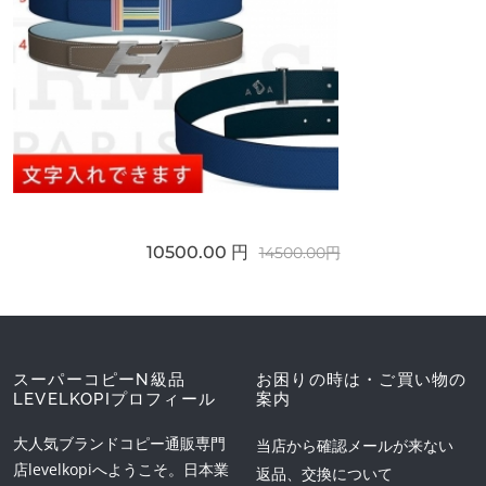
10500.00 円
14500.00円
スーパーコピーN級品
お困りの時は・ご買い物の
LEVELKOPIプロフィール
案内
大人気ブランドコピー通販専門
当店から確認メールが来ない
店levelkopiへようこそ。日本業
返品、交換について