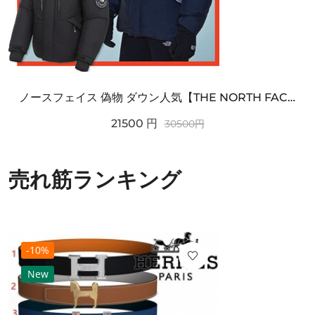
ノースフェイス 偽物 ダウン人気【THE NORTH FACE】M'S 7 SUMMIT HIM...
21500
円
30500
円
売れ筋ランキング
-10%
New