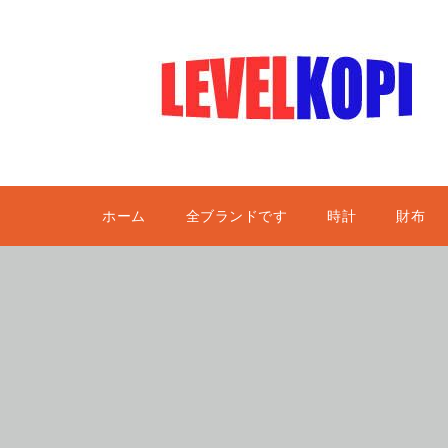
ホーム
全ブランドです
時計
財布