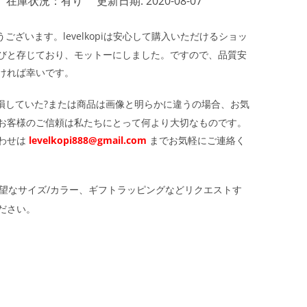
在庫状況：有り
更新日期: 2020-08-07
ざいます。levelkopiは安心して購入いただけるショッ
びと存じており、モットーにしました。ですので、品質安
ければ幸いです。
損していた?または商品は画像と明らかに違うの場合、お気
お客様のご信頼は私たちにとって何より大切なものです。
わせは
levelkopi888@gmail.com
までお気軽にご連絡く
望なサイズ/カラー、ギフトラッピングなどリクエストす
ださい。