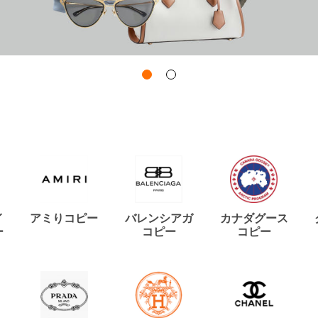
イ
アミりコピー
バレンシアガ
カナダグース
ー
コピー
コピー