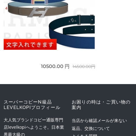
10500.00 円
14500.00円
スーパーコピーN級品
お困りの時は・ご買い物の
LEVELKOPIプロフィール
案内
大人気ブランドコピー通販専門
当店から確認メールが来ない
店levelkopiへようこそ。日本業
返品、交換について
界最大級の