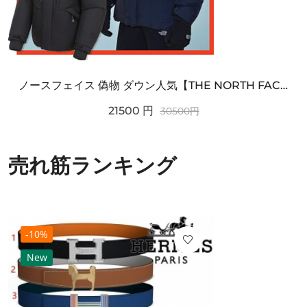
ノースフェイス 偽物 ダウン人気【THE NORTH FACE】M'S 7 SUMMIT HIM...
21500
円
30500
円
売れ筋ランキング
-10%
New