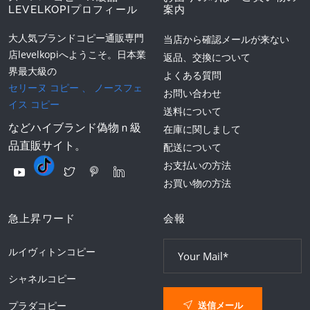
LEVELKOPIプロフィール
案内
大人気ブランドコピー通販専門
当店から確認メールが来ない
店levelkopiへようこそ。日本業
返品、交換について
界最大級の
よくある質問
セリーヌ コピー
、
ノースフェ
お問い合わせ
イス コピー
送料について
などハイブランド偽物ｎ級
在庫に関しまして
品直販サイト。
配送について
お支払いの方法
お買い物の方法
急上昇ワード
会報
ルイヴィトンコピー
シャネルコピー
送信メール
プラダコピー