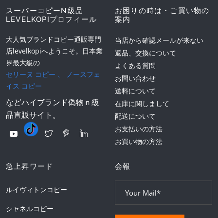
スーパーコピーN級品
お困りの時は・ご買い物の
LEVELKOPIプロフィール
案内
大人気ブランドコピー通販専門
当店から確認メールが来ない
店levelkopiへようこそ。日本業
返品、交換について
界最大級の
よくある質問
セリーヌ コピー
、
ノースフェ
お問い合わせ
イス コピー
送料について
などハイブランド偽物ｎ級
在庫に関しまして
品直販サイト。
配送について
お支払いの方法
お買い物の方法
急上昇ワード
会報
ルイヴィトンコピー
シャネルコピー