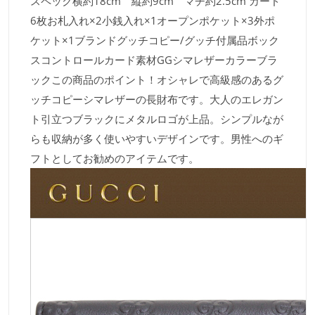
スペック横約18cm 縦約9cm マチ約2.5cm カード
6枚お札入れ×2小銭入れ×1オープンポケット×3外ポ
ケット×1ブランドグッチコピー/グッチ付属品ボック
スコントロールカード素材GGシマレザーカラーブラ
ックこの商品のポイント！オシャレで高級感のあるグ
ッチコピーシマレザーの長財布です。大人のエレガン
ト引立つブラックにメタルロゴが上品。シンプルなが
らも収納が多く使いやすいデザインです。男性へのギ
フトとしてお勧めのアイテムです。