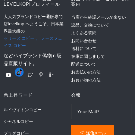
LEVELKOPIプロフィール
案内
大人気ブランドコピー通販専門
当店から確認メールが来ない
店levelkopiへようこそ。日本業
返品、交換について
界最大級の
よくある質問
セリーヌ コピー
、
ノースフェ
お問い合わせ
イス コピー
送料について
などハイブランド偽物ｎ級
在庫に関しまして
品直販サイト。
配送について
お支払いの方法
お買い物の方法
急上昇ワード
会報
ルイヴィトンコピー
シャネルコピー
送信メール
プラダコピー