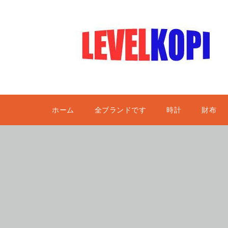
ホーム
全ブランドです
時計
財布