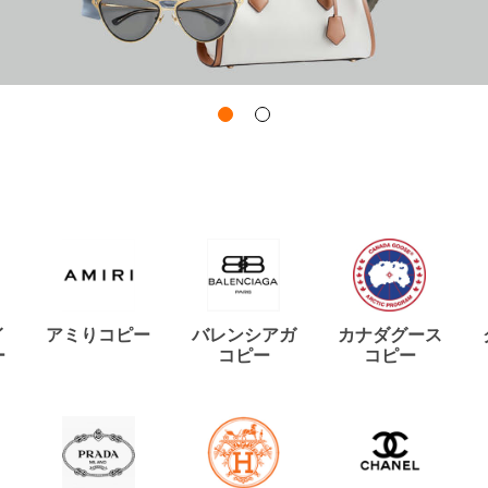
イ
アミりコピー
バレンシアガ
カナダグース
ー
コピー
コピー