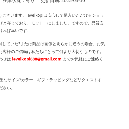
在庫状況：有り
更新日期: 2025-05-30
ざいます。levelkopiは安心して購入いただけるショッ
びと存じており、モットーにしました。ですので、品質安
ければ幸いです。
損していた?または商品は画像と明らかに違うの場合、お気
お客様のご信頼は私たちにとって何より大切なものです。
わせは
levelkopi888@gmail.com
までお気軽にご連絡く
望なサイズ/カラー、ギフトラッピングなどリクエストす
ださい。