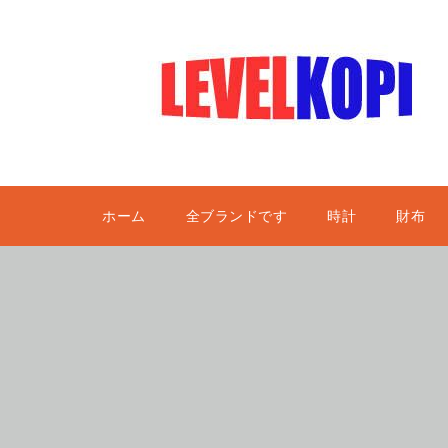
ホーム
全ブランドです
時計
財布