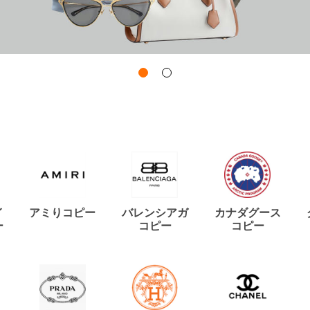
イ
アミりコピー
バレンシアガ
カナダグース
ー
コピー
コピー