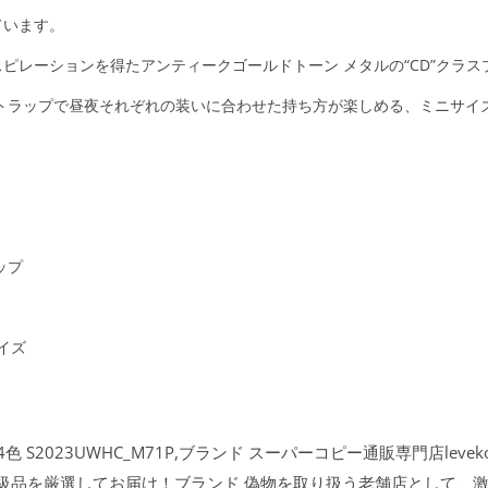
ています。
ピレーションを得たアンティークゴールドトーン メタルの“CD”クラス
トラップで昼夜それぞれの装いに合わせた持ち方が楽しめる、ミニサイ
ップ
サイズ
色 S2023UWHC_M71P,ブランド スーパーコピー通販専門店leve
n級品を厳選してお届け！ブランド 偽物を取り扱う老舗店として、