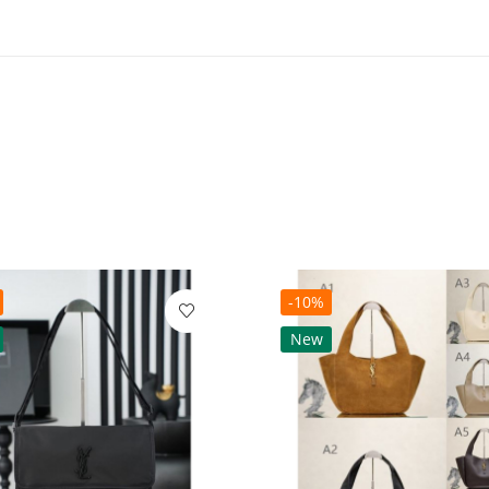
-10%
New