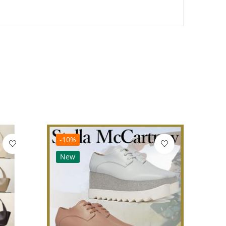
-10%
-10
New
Ne