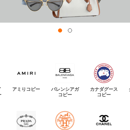
イ
アミりコピー
バレンシアガ
カナダグース
ー
コピー
コピー