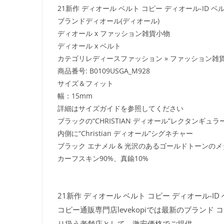
21新作 ディオール ベルト コピー ディオール-ID ベルト 1
ブランドディオール(ディオール)
ディオール x ファッション雑貨小物
ディオール x ベルト
カテゴリレディースファッション » ファッション雑貨
商品番号: B0109USGA_M928
サイズ＆フィット
幅：15mm
詳細はサイズガイドを参照してください
ブラックの“CHRISTIAN ディオール”レクタンギュ
内側に“Christian ディオール”シグネチャー
ブラック エナメル & 光沢のあるゴールドトーンの
カーフスキン90%、真鍮10%
21新作 ディオール ベルト コピー ディオール-ID ベル
コピー通販専門店levekopiでは最新のブラン
り扱う老舗店として、激安価格でご提供。