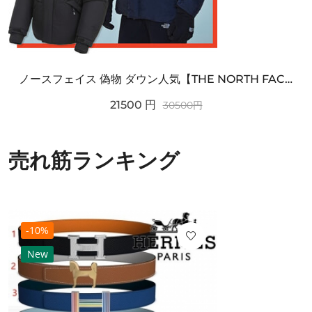
ノースフェイス 偽物 ダウン人気【THE NORTH FACE】M'S 7 SUMMIT HIM...
21500
円
30500
円
売れ筋ランキング
-10%
New