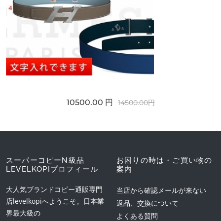
10500.00 円
14500.00円
スーパーコピーN級品
お困りの時は・ご買い物の
LEVELKOPIプロフィール
案内
大人気ブランドコピー通販専門
当店から確認メールが来ない
店levelkopiへようこそ。日本業
返品、交換について
界最大級の
よくある質問