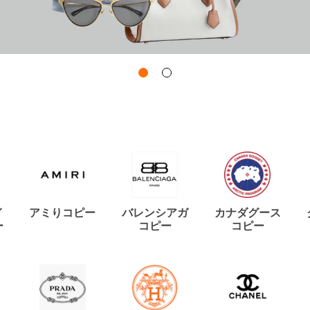
イ
アミりコピー
バレンシアガ
カナダグース
ー
コピー
コピー