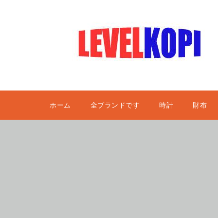
ホーム
全ブランドです
時計
財布