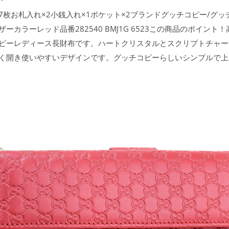
カード7枚お札入れ×2小銭入れ×1ポケット×2ブランドグッチコピー/グ
カラーレッド品番282540 BMJ1G 6523この商品のポイント
ピーレディース長財布です。ハートクリスタルとスクリプトチャー
く開き使いやすいデザインです。グッチコピーらしいシンプルで上