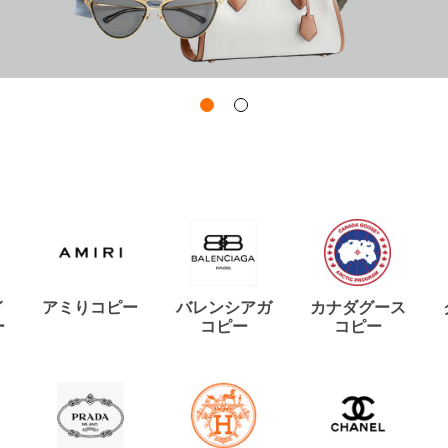
イ
アミりコピー
バレンシアガ
カナダグース
ー
コピー
コピー