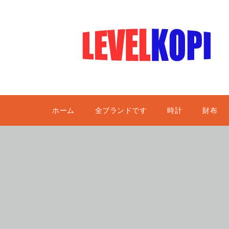
ホーム
全ブランドです
時計
財布