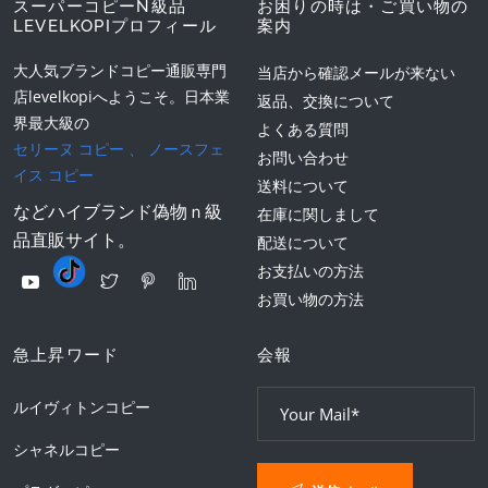
スーパーコピーN級品
お困りの時は・ご買い物の
LEVELKOPIプロフィール
案内
大人気ブランドコピー通販専門
当店から確認メールが来ない
店levelkopiへようこそ。日本業
返品、交換について
界最大級の
よくある質問
セリーヌ コピー
、
ノースフェ
お問い合わせ
イス コピー
送料について
などハイブランド偽物ｎ級
在庫に関しまして
品直販サイト。
配送について
お支払いの方法
お買い物の方法
急上昇ワード
会報
ルイヴィトンコピー
シャネルコピー