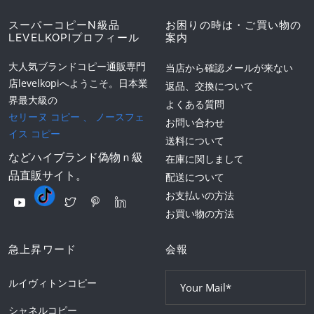
スーパーコピーN級品
お困りの時は・ご買い物の
LEVELKOPIプロフィール
案内
大人気ブランドコピー通販専門
当店から確認メールが来ない
店levelkopiへようこそ。日本業
返品、交換について
界最大級の
よくある質問
セリーヌ コピー
、
ノースフェ
お問い合わせ
イス コピー
送料について
などハイブランド偽物ｎ級
在庫に関しまして
品直販サイト。
配送について
お支払いの方法
お買い物の方法
急上昇ワード
会報
ルイヴィトンコピー
シャネルコピー