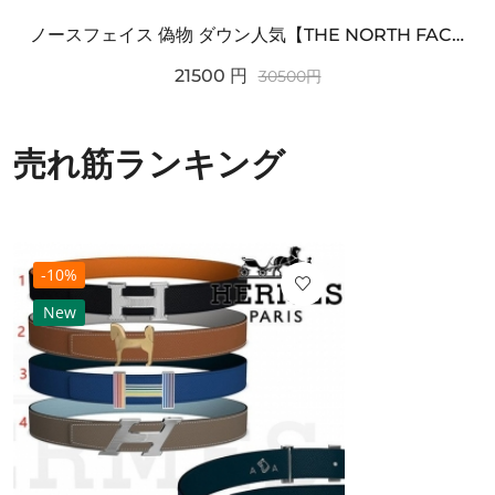
ノースフェイス 偽物 ダウン人気【THE NORTH FACE】M'S 7 SUMMIT HIM...
21500
円
30500
円
売れ筋ランキング
-10%
New