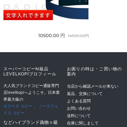
10500.00 円
14500.00円
スーパーコピーN級品
お困りの時は・ご買い物の
LEVELKOPIプロフィール
案内
大人気ブランドコピー通販専門
当店から確認メールが来ない
店levelkopiへようこそ。日本業
返品、交換について
界最大級の
よくある質問
セリーヌ コピー
、
ノースフェ
お問い合わせ
イス コピー
送料について
などハイブランド偽物ｎ級
在庫に関しまして