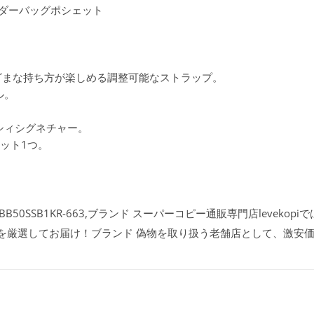
ョルダーバッグポシェット
まざまな持ち方が楽しめる調整可能なストラップ。
ル。
シィシグネチャー。
ット1つ。
50SSB1KR-663,ブランド スーパーコピー通販専門店levekop
品を厳選してお届け！ブランド 偽物を取り扱う老舗店として、激安