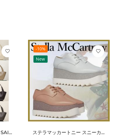
-10%
-10
New
Ne
ワンポイントチャーム付き SAINT LAURENT サンローラン コピー バッグ シンプルラグ...
ステラマッカートニー スニーカー 偽物エリスグリッタープラットフォーム810038KP02717...