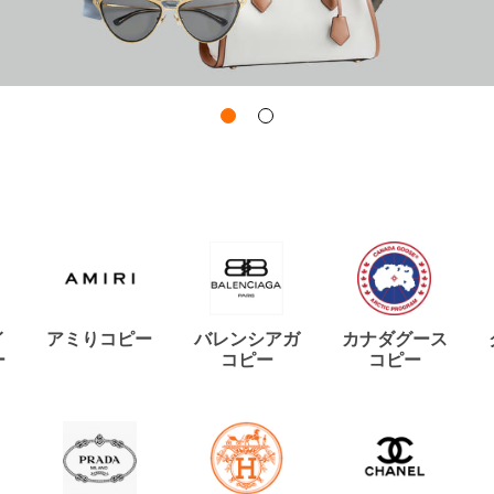
イ
アミりコピー
バレンシアガ
カナダグース
ー
コピー
コピー