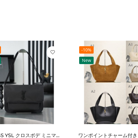
-10%
New
2026SS YSL クロスボデ ミニマルフラップショルダー SAINT LAURENT サンロ...