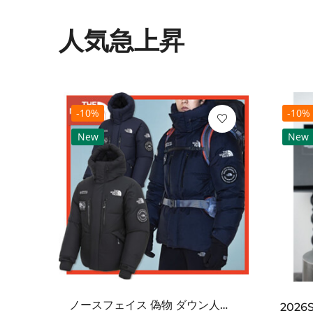
人気急上昇
-10%
-10%
New
New
ノースフェイス 偽物 ダウン人気【THE NORTH FACE】M'S 7 SUMMIT HIM...
2021SS新作 シュプリーム コピー Tシャツ パリ限定ボックスロゴTEE