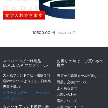
10500.00 円
14500.00円
スーパーコピーN級品
お困りの時は・ご買い物の
LEVELKOPIプロフィール
案内
大人気ブランドコピー通販専門
当店から確認メールが来ない
店levelkopiへようこそ。日本業
返品、交換について
界最大級の
よくある質問
セリーヌ コピー
、
ノースフェ
お問い合わせ
イス コピー
送料について
などハイブランド偽物ｎ級
在庫に関しまして