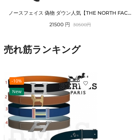
ノースフェイス 偽物 ダウン人気【THE NORTH FACE】M'S 7 SUMMIT HIM...
21500
円
30500
円
売れ筋ランキング
-10%
New