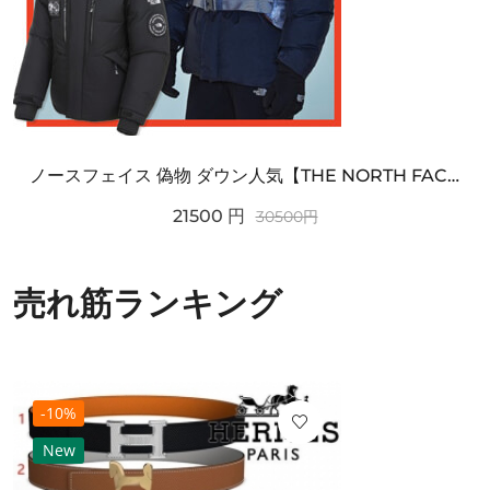
ノースフェイス 偽物 ダウン人気【THE NORTH FACE】M'S 7 SUMMIT HIM...
21500
円
30500
円
売れ筋ランキング
-10%
New