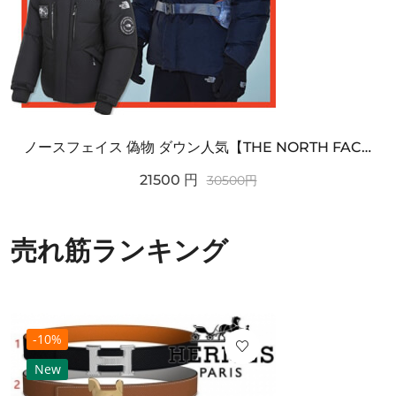
ノースフェイス 偽物 ダウン人気【THE NORTH FACE】M'S 7 SUMMIT HIM...
21500
円
30500
円
売れ筋ランキング
-10%
New