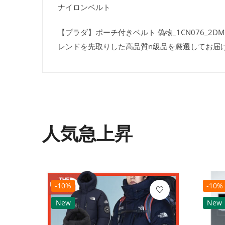
ナイロンベルト
【プラダ】ポーチ付きベルト 偽物_1CN076_2D
レンドを先取りした高品質n級品を厳選してお届
人気急上昇
-10%
-10%
New
New