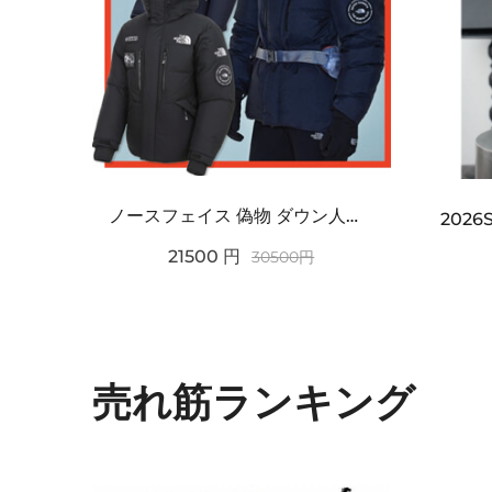
ノースフェイス 偽物 ダウン人気【THE NORTH FACE】M'S 7 SUMMIT HIM...
2021SS新作 シュプリーム コピー Tシャツ パリ限定ボックスロゴTEE
21500
円
30500
円
売れ筋ランキング