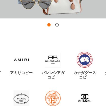
イ
アミりコピー
バレンシアガ
カナダグース
ー
コピー
コピー