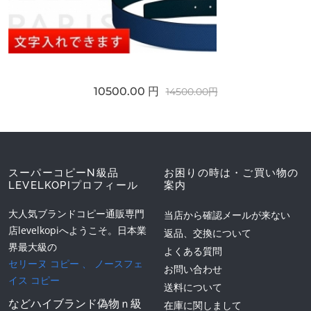
10500.00 円
14500.00円
スーパーコピーN級品
お困りの時は・ご買い物の
LEVELKOPIプロフィール
案内
大人気ブランドコピー通販専門
当店から確認メールが来ない
店levelkopiへようこそ。日本業
返品、交換について
界最大級の
よくある質問
セリーヌ コピー
、
ノースフェ
お問い合わせ
イス コピー
送料について
などハイブランド偽物ｎ級
在庫に関しまして