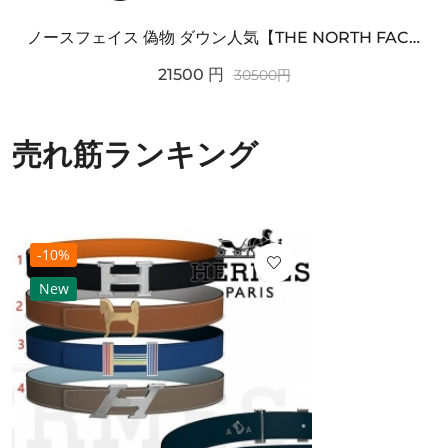
ノースフェイス 偽物 ダウン人気【THE NORTH FACE】M'S 7 SUMMIT HIM...
21500
円
30500
円
売れ筋ランキング
-10%
New