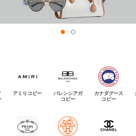
イ
アミりコピー
バレンシアガ
カナダグース
ー
コピー
コピー