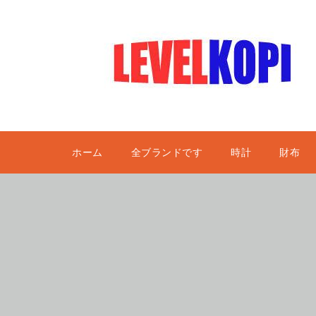
ホーム
全ブランドです
時計
財布