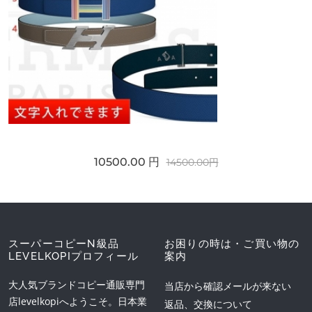
10500.00 円
14500.00円
スーパーコピーN級品
お困りの時は・ご買い物の
LEVELKOPIプロフィール
案内
大人気ブランドコピー通販専門
当店から確認メールが来ない
店levelkopiへようこそ。日本業
返品、交換について