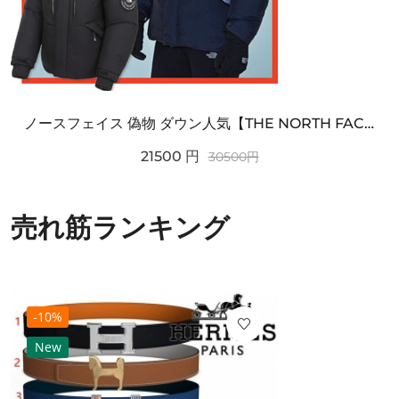
ノースフェイス 偽物 ダウン人気【THE NORTH FACE】M'S 7 SUMMIT HIM...
21500
円
30500
円
売れ筋ランキング
-10%
New