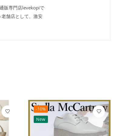
販専門店levekopiで
う老舗店として、激安
-10%
-10
New
Ne