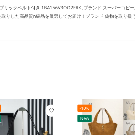
ックベルト付き 1BA156V3OO2ERX ,ブランド スーパーコピー通
先取りした高品質n級品を厳選してお届け！ブランド 偽物を取り扱
-10%
New