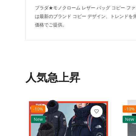
プラダ★モノクローム レザー バッグ コピー ファブリ
は最新のブランド コピー デザイン、トレンドを
価格でご提供。
人気急上昇
-10%
-10%
New
New