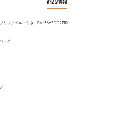
商品情報
リックベルト付き 1BA156V3OO2ERX
ドバッグ
プ