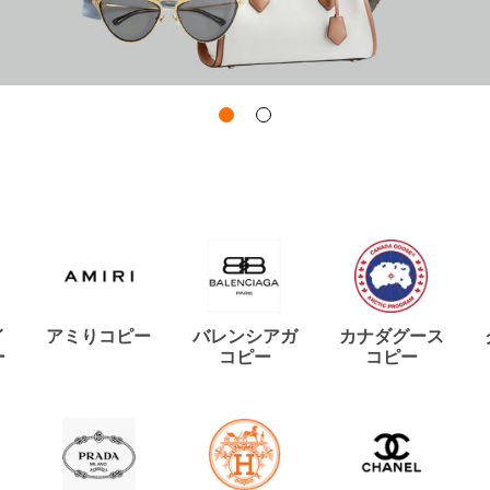
イ
アミりコピー
バレンシアガ
カナダグース
ー
コピー
コピー