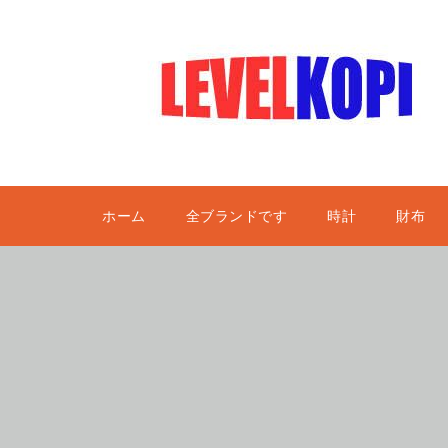
ホーム
全ブランドです
時計
財布