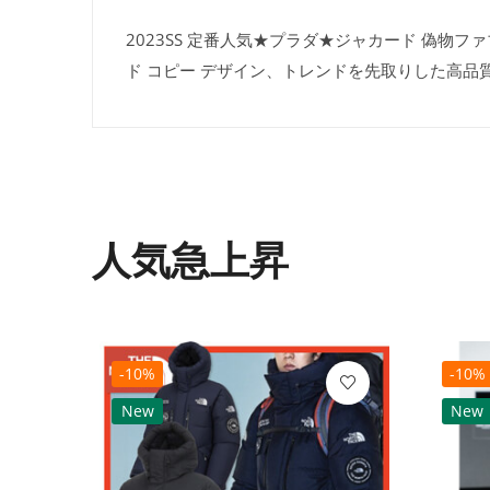
2023SS 定番人気★プラダ★ジャカード 偽物ファ
ド コピー デザイン、トレンドを先取りした高品
人気急上昇
-10%
-10%
New
New