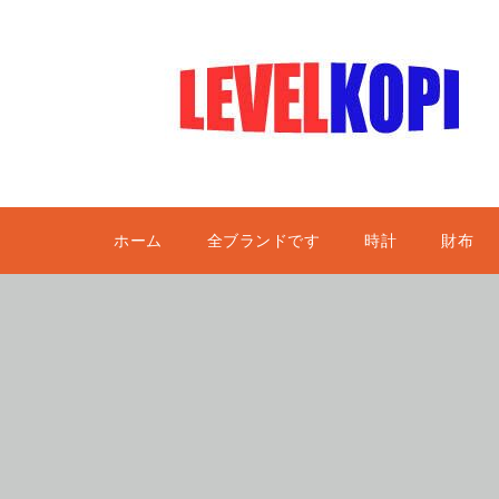
ホーム
全ブランドです
時計
財布