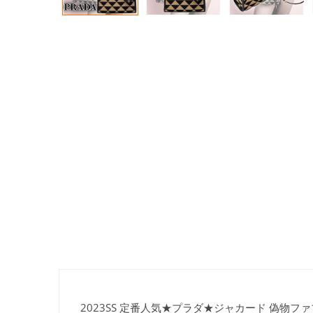
2023SS 定番人気★プラダ★ジャカード 偽物フ