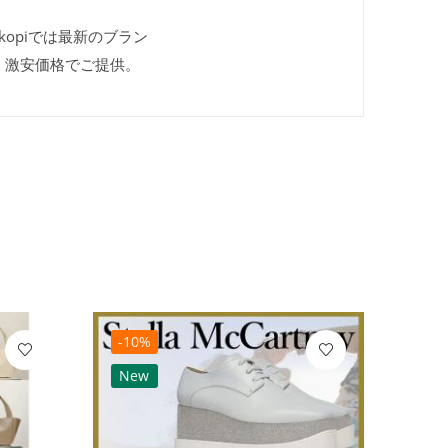
kopiでは最新のブラン
、激安価格でご提供。
-10%
-10
New
Ne