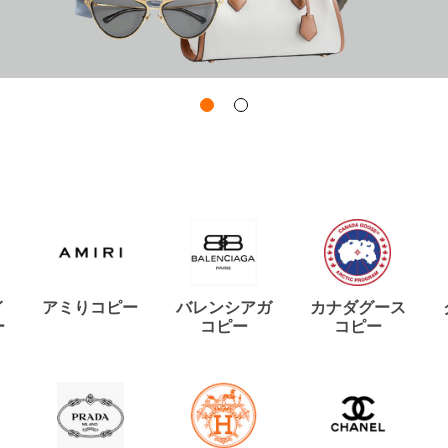
イ
アミりコピー
バレンシアガ
カナダグース
ー
コピー
コピー