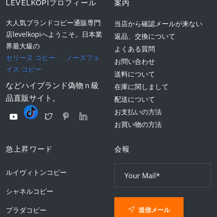
LEVELKOPIプロフィール
案内
大人気ブランドコピー通販専門
当店から確認メールが来ない
店levelkopiへようこそ。日本業
返品、交換について
界最大級の
よくある質問
セリーヌ コピー
、
ノースフェ
お問い合わせ
イス コピー
送料について
などハイブランド偽物ｎ級
在庫に関しまして
品直販サイト。
配送について
お支払いの方法
お買い物の方法
急上昇ワード
会報
ルイヴィトンコピー
シャネルコピー
送信メール
プラダコピー