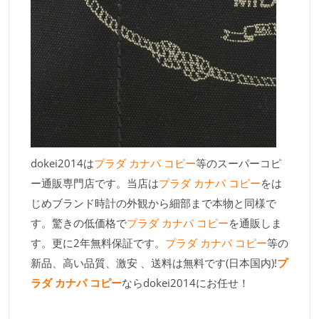
dokei2014は
プラダ カナパ コピー
等のスーパーコピ
ー通販専門店です。当店は
プラダ カナパ コピー
をは
じめブランド時計の外観から細部まで本物と同様で
す。驚きの低価格で
プラダ カナパ コピー
を通販しま
す。更に2年無料保証です。
プラダ カナパ コピー
等の
新品、高い品質、激安 、送料は無料です(日本国内)!
プ
ラダ カナパ コピー
ならdokei2014にお任せ！