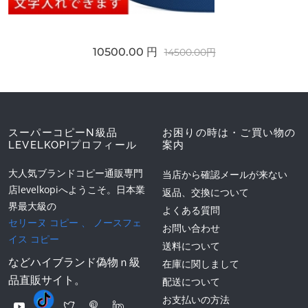
10500.00 円
14500.00円
スーパーコピーN級品
お困りの時は・ご買い物の
LEVELKOPIプロフィール
案内
大人気ブランドコピー通販専門
当店から確認メールが来ない
店levelkopiへようこそ。日本業
返品、交換について
界最大級の
よくある質問
セリーヌ コピー
、
ノースフェ
お問い合わせ
イス コピー
送料について
などハイブランド偽物ｎ級
在庫に関しまして
品直販サイト。
配送について
お支払いの方法