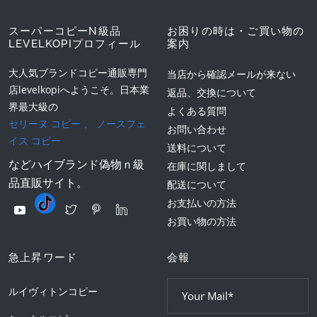
スーパーコピーN級品
お困りの時は・ご買い物の
LEVELKOPIプロフィール
案内
大人気ブランドコピー通販専門
当店から確認メールが来ない
店levelkopiへようこそ。日本業
返品、交換について
界最大級の
よくある質問
セリーヌ コピー
、
ノースフェ
お問い合わせ
イス コピー
送料について
などハイブランド偽物ｎ級
在庫に関しまして
品直販サイト。
配送について
お支払いの方法
お買い物の方法
急上昇ワード
会報
ルイヴィトンコピー