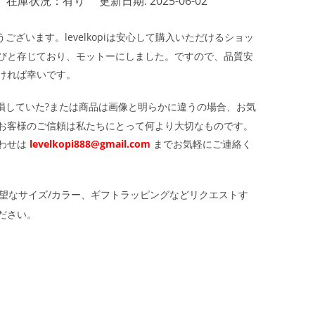
在庫状況：有り
更新日期: 2025-06-02
ざいます。levelkopiは安心して購入いただけるショッ
びと存じており、モットーにしました。ですので、品質安
ければ幸いです。
損していた?または商品は画像と明らかに違うの場合、お気
お客様のご信頼は私たちにとって何より大切なものです。
わせは
levelkopi888@gmail.com
までお気軽にご連絡く
望なサイズ/カラー、ギフトラッピングなどリクエストす
ださい。