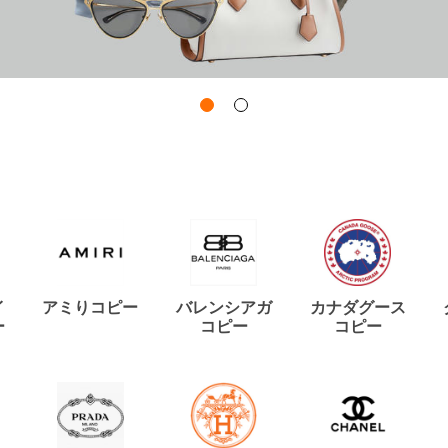
イ
アミりコピー
バレンシアガ
カナダグース
ー
コピー
コピー