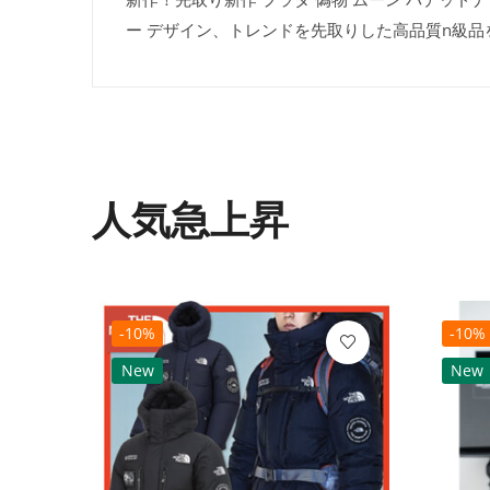
ー デザイン、トレンドを先取りした高品質n級
人気急上昇
-10%
-10%
New
New