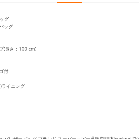
バッグ
ドバッグ
さ：100 cm)
ゴ付
)ライニング
ッパレザーバッグ,ブランド スーパーコピー通販専門店levekopi